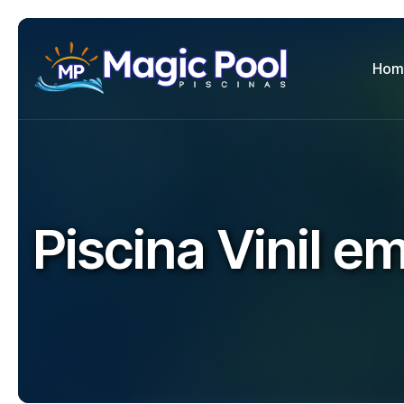
Hom
P
i
s
c
i
n
a
V
i
n
i
l
e