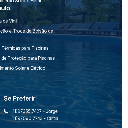
mento Solar e Elétrico
aulo
a de Vinil
lação e Troca de Bolsão de
 Térmicas para Piscinas
 de Proteção para Piscinas
mento Solar e Elétrico
Se Preferir
(11)97355.7427 - Jorge
(11)97090.7743 - Cintia