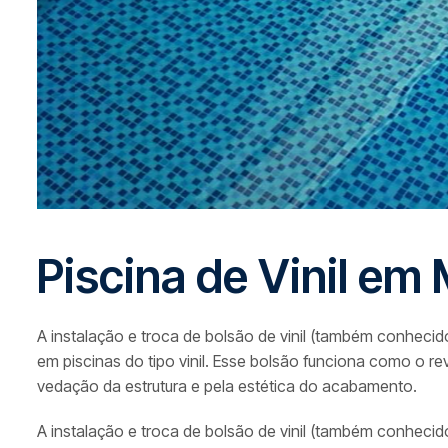
P
i
s
c
i
n
a
d
e
V
i
n
i
l
e
m
A instalação e troca de bolsão de vinil (também conhecid
em piscinas do tipo vinil. Esse bolsão funciona como o re
vedação da estrutura e pela estética do acabamento.
A instalação e troca de bolsão de vinil (também conhecid