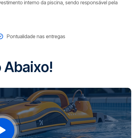
vestimento interno da piscina, sendo responsável pela
Pontualidade nas entregas
o
A
b
a
i
x
o
!