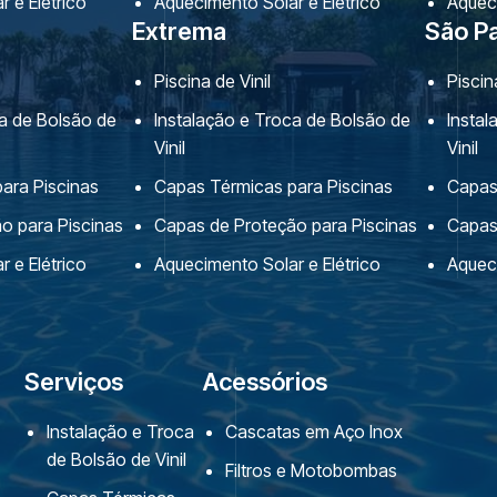
 e Elétrico
Aquecimento Solar e Elétrico
Aqueci
Extrema
São P
Piscina de Vinil
Piscin
ca de Bolsão de
Instalação e Troca de Bolsão de
Insta
Vinil
Vinil
ara Piscinas
Capas Térmicas para Piscinas
Capas
o para Piscinas
Capas de Proteção para Piscinas
Capas
 e Elétrico
Aquecimento Solar e Elétrico
Aqueci
Serviços
Acessórios
Instalação e Troca
Cascatas em Aço Inox
de Bolsão de Vinil
Filtros e Motobombas