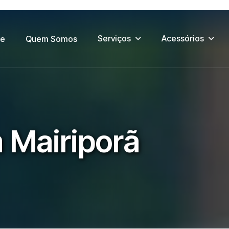
Serviços
Acessórios
e
Quem Somos
m
M
a
i
r
i
p
o
r
ã