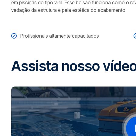
em piscinas do tipo vinil. Esse bolsão funciona como o re
vedação da estrutura e pela estética do acabamento.
Profissionais altamente capacitados
A
s
s
i
s
t
a
n
o
s
s
o
v
í
d
e