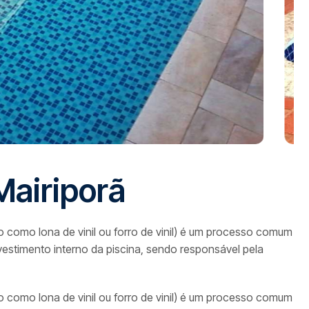
M
a
i
r
i
p
o
r
ã
o como lona de vinil ou forro de vinil) é um processo comum
vestimento interno da piscina, sendo responsável pela
o como lona de vinil ou forro de vinil) é um processo comum